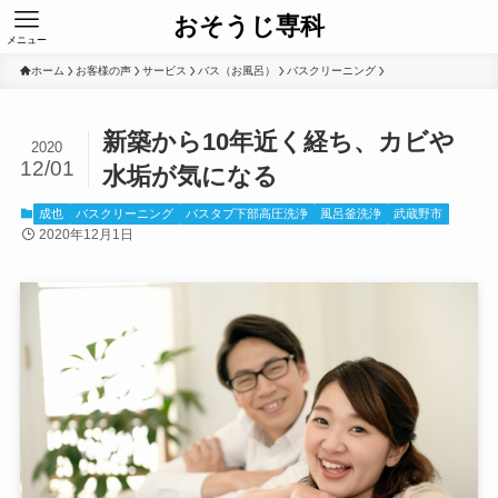
おそうじ専科
メニュー
ホーム
お客様の声
サービス
バス（お風呂）
バスクリーニング
新築から10年近く経ち、カビや
2020
12/01
水垢が気になる
成也
バスクリーニング
バスタブ下部高圧洗浄
風呂釜洗浄
武蔵野市
2020年12月1日