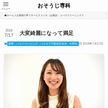
おそうじ専科
メニュー
ホーム
お客様の声
サービス
バス（お風呂）
バスクリーニング
2019
大変綺麗になって満足
7/17
2019年7月17日
星野
バスクリーニング
バスタブ下部高圧洗浄
中野区