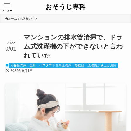
おそうじ専科
メニュー
ホーム
お客様の声
マンションの排水管清掃で、ドラ
2022
ム式洗濯機の下ができないと言わ
9/01
れていた
お客様の声
星野
バスタブ下部高圧洗浄
杉並区
洗濯機かさ上げ清掃
2022年9月1日