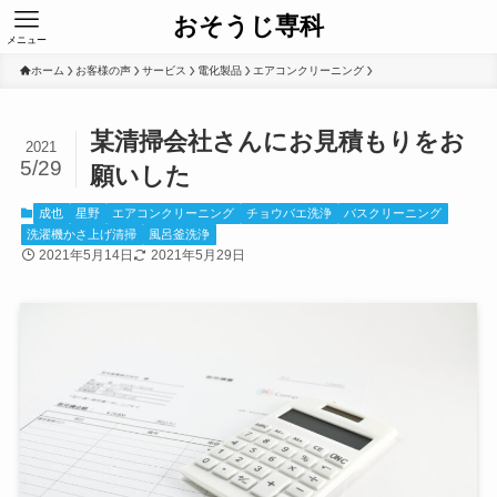
おそうじ専科
メニュー
ホーム
お客様の声
サービス
電化製品
エアコンクリーニング
某清掃会社さんにお見積もりをお
2021
5/29
願いした
成也
星野
エアコンクリーニング
チョウバエ洗浄
バスクリーニング
洗濯機かさ上げ清掃
風呂釜洗浄
2021年5月14日
2021年5月29日