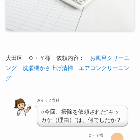
大田区 Ｏ・Ｙ様 依頼内容：
お風呂クリーニ
ング
洗濯機かさ上げ清掃
エアコンクリーニン
グ
おそうじ専科
○今回、掃除を依頼された”キッ
カケ（理由）”は、何でしたか？
Ｏ・Ｙ様