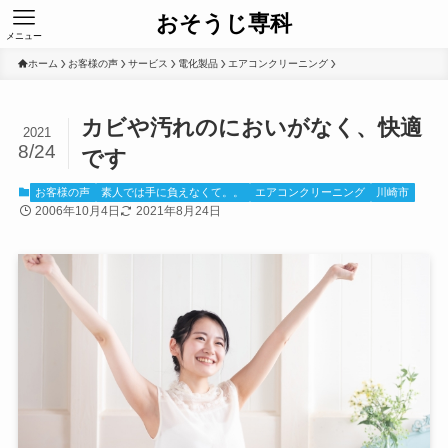
おそうじ専科
メニュー
ホーム
お客様の声
サービス
電化製品
エアコンクリーニング
カビや汚れのにおいがなく、快適
2021
8/24
です
お客様の声
素人では手に負えなくて。。
エアコンクリーニング
川崎市
2006年10月4日
2021年8月24日