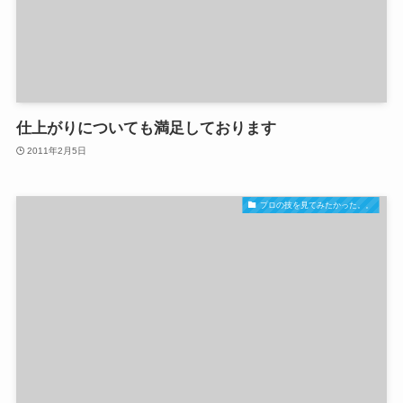
仕上がりについても満足しております
2011年2月5日
プロの技を見てみたかった。。