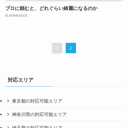
プロに頼むと、どれぐらい綺麗になるのか
2008年3月2日
1
2
対応エリア
東京都の対応可能エリア
神奈川県の対応可能エリア
埼玉県の対応可能エリア