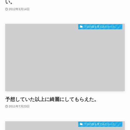
い。
2012年3月14日
プロの技を見てみたかった。。
予想していた以上に綺麗にしてもらえた。
2011年7月23日
プロの技を見てみたかった。。