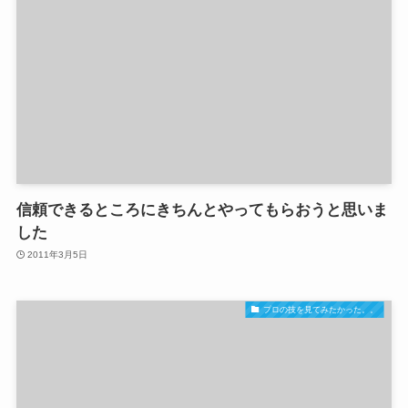
信頼できるところにきちんとやってもらおうと思いま
した
2011年3月5日
プロの技を見てみたかった。。