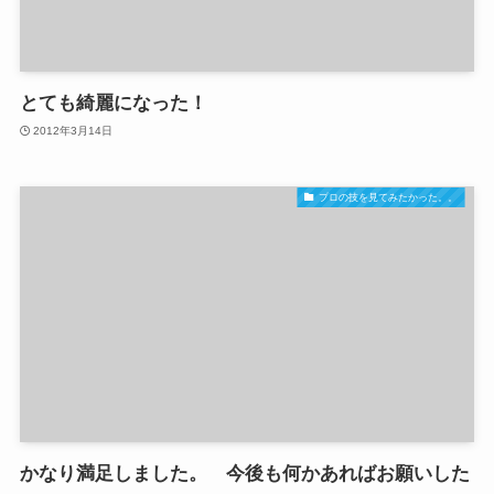
とても綺麗になった！
2012年3月14日
プロの技を見てみたかった。。
かなり満足しました。 今後も何かあればお願いした